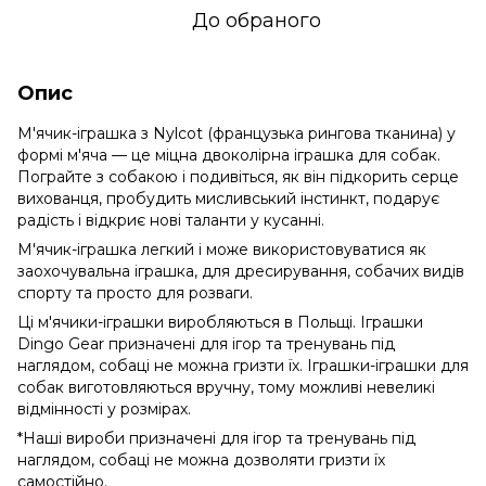
До обраного
Опис
М'ячик-іграшка з Nylcot (французька рингова тканина) у
формі м'яча — це міцна двоколірна іграшка для собак.
Пограйте з собакою і подивіться, як він підкорить серце
вихованця, пробудить мисливський інстинкт, подарує
радість і відкриє нові таланти у кусанні.
М'ячик-іграшка легкий і може використовуватися як
заохочувальна іграшка, для дресирування, собачих видів
спорту та просто для розваги.
Ці м'ячики-іграшки виробляються в Польщі. Іграшки
Dingo Gear призначені для ігор та тренувань під
наглядом, собаці не можна гризти їх. Іграшки-іграшки для
собак виготовляються вручну, тому можливі невеликі
відмінності у розмірах.
*Наші вироби призначені для ігор та тренувань під
наглядом, собаці не можна дозволяти гризти їх
самостійно.