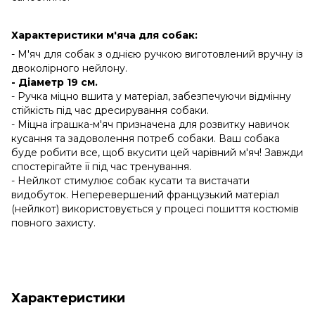
Характеристики м'яча для собак:
- М'яч для собак з однією ручкою виготовлений вручну із
двоколірного нейлону.
- Діаметр 19 см.
- Ручка міцно вшита у матеріал, забезпечуючи відмінну
стійкість під час дресирування собаки.
- Міцна іграшка-м'яч призначена для розвитку навичок
кусання та задоволення потреб собаки. Ваш собака
буде робити все, щоб вкусити цей чарівний м'яч! Завжди
спостерігайте її під час тренування.
- Нейлкот стимулює собак кусати та вистачати
видобуток. Неперевершений французький матеріал
(нейлкот) використовується у процесі пошиття костюмів
повного захисту.
Характеристики