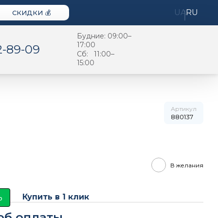
UA
RU
СКИДКИ 💰
Будние: 09:00–
17:00
2-89-09
Cб: 11:00–
15:00
Артикул
880137
В желания
ь
Купить в 1 клик
об оплаты