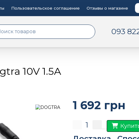
ты
Пользовательское соглашение
Отзывы о магазине
093 82
tra 10V 1.5A
1 692 грн
Купит
Доставка
Спос