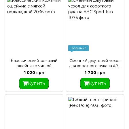
Новинка
Классический кожаный
Сменный джутовый чехол
ошейник с мягкой
для короткого рукава ABC
подкладкой
Sport Klin
1 020 грн
1 700 грн
Купить
Купить