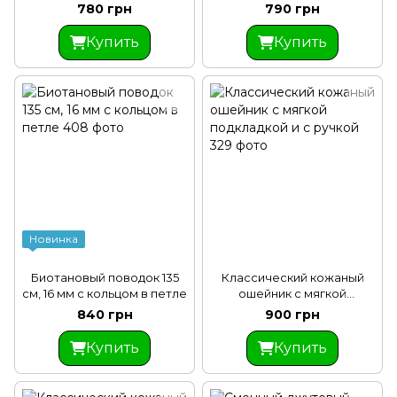
см ширина
780 грн
790 грн
Купить
Купить
Новинка
Биотановый поводок 135
Классический кожаный
см, 16 мм с кольцом в петле
ошейник с мягкой
подкладкой и с ручкой
840 грн
900 грн
Купить
Купить