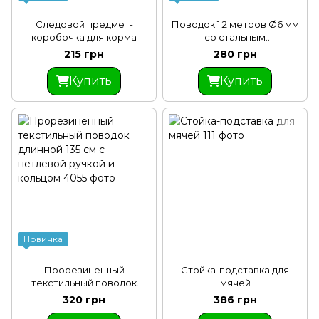
Следовой предмет-
Поводок 1,2 метров Ø6 мм
коробочка для корма
со стальным
хромированным
215 грн
280 грн
карабином
Купить
Купить
Новинка
Прорезиненный
Стойка-подставка для
текстильный поводок
мячей
длинной 135 см с петлевой
320 грн
386 грн
ручкой и кольцом