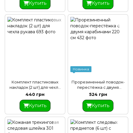
Купить
Купить
Новинка
Комплект пластиковых
Прорезиненный поводок-
накладок (2 шт) для чехла
перестёжка с двумя
рукава
карабинами 220 см
440 грн
524 грн
Купить
Купить