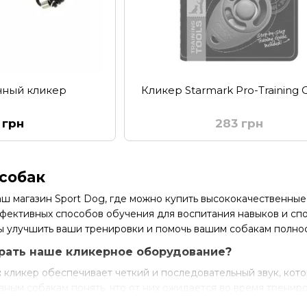
чный кликер
Кликер Starmark Pro-Training C
 грн
283 грн
собак
ш магазин Sport Dog, где можно купить высококачественные 
фективных способов обучения для воспитания навыков и сп
ы улучшить ваши тренировки и помочь вашим собакам полнос
рать наше кликерное оборудование?
:
кликер обеспечивает четкий и последовательный звук, ко
ным собакам понять, что от них ожидается во время трениро