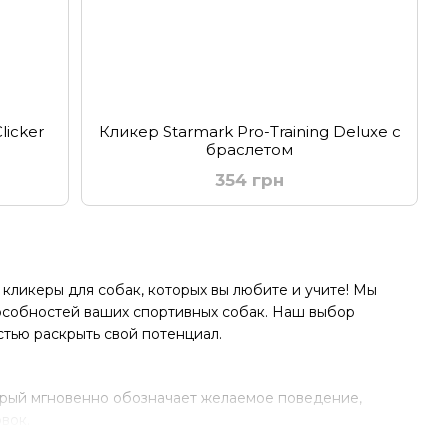
licker
Кликер Starmark Pro-Training Deluxe с
браслетом
354 грн
кликеры для собак, которых вы любите и учите! Мы
особностей ваших спортивных собак. Наш выбор
тью раскрыть свой потенциал.
торый мгновенно обозначает желаемое поведение,
вок.