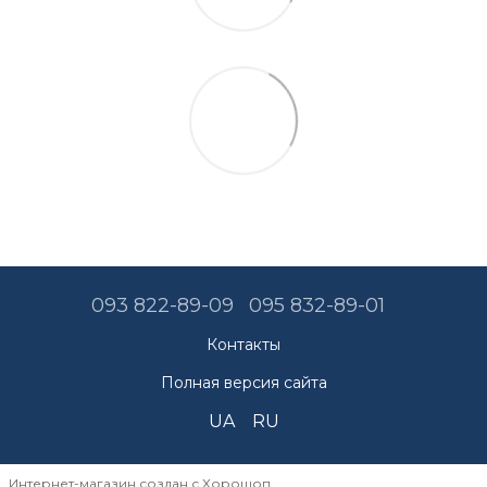
093 822-89-09
095 832-89-01
Контакты
Полная версия сайта
UA
RU
Интернет-магазин создан с Хорошоп