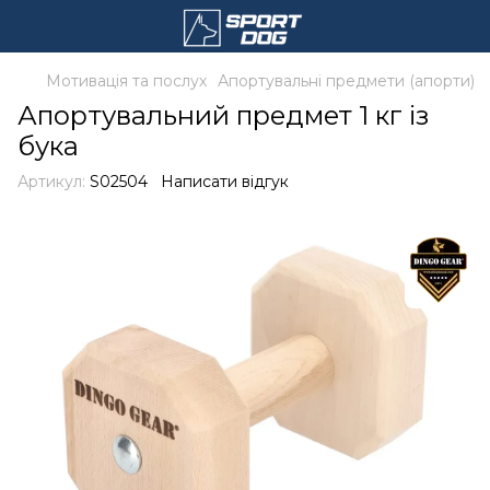
Мотивація та послух
Апортувальні предмети (апорти)
Апортувальний предмет 1 кг із
бука
Артикул:
S02504
Написати відгук