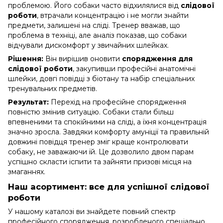
проблемою. Його собаки часто відхилялися від
слідової
роботи
, втрачали концентрацію і не могли знайти
предмети, залишені на сліді. Тренер вважав, що
проблема в техніці, але аналіз показав, що собаки
відчували дискомфорт у звичайних шлейках.
Рішення:
Він вирішив оновити
спорядження для
слідової роботи
, закупивши професійні анатомічні
шлейки, довгі повідці з біотану та набір спеціальних
тренувальних предметів.
Результат:
Перехід на професійне спорядження
повністю змінив ситуацію. Собаки стали більш
впевненими та спокійними на сліді, а їхня концентрація
значно зросла. Завдяки комфорту амуніції та правильній
довжині повідця тренер зміг краще контролювати
собаку, не заважаючи їй. Це дозволило двом парам
успішно скласти іспити та зайняти призові місця на
змаганнях.
Наш асортимент: все для успішної слідової
роботи
У нашому каталозі ви знайдете повний спектр
професійного спорядження, розробленого спеціально