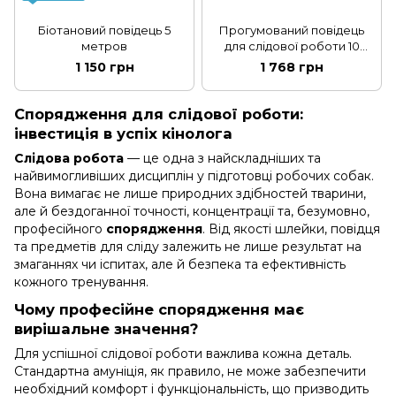
Біотановий повідець 5
Прогумований повідець
метров
для слідової роботи 10
метрів Чорний
1 150 грн
1 768 грн
Спорядження для слідової роботи:
інвестиція в успіх кінолога
Слідова робота
— це одна з найскладніших та
найвимогливіших дисциплін у підготовці робочих собак.
Вона вимагає не лише природних здібностей тварини,
але й бездоганної точності, концентрації та, безумовно,
професійного
спорядження
. Від якості шлейки, повідця
та предметів для сліду залежить не лише результат на
змаганнях чи іспитах, але й безпека та ефективність
кожного тренування.
Чому професійне спорядження має
вирішальне значення?
Для успішної слідової роботи важлива кожна деталь.
Стандартна амуніція, як правило, не може забезпечити
необхідний комфорт і функціональність, що призводить