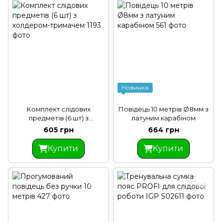
Новинка
Комплект слідових
Повідець 10 метрів Ø8мм з
предметів (6 шт) з
латуним карабіном
холдером-тримачем
605 грн
664 грн
Купити
Купити