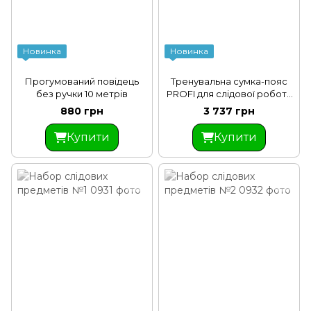
Новинка
Новинка
Прогумований повідець
Тренувальна сумка-пояс
без ручки 10 метрів
PROFI для слідової роботи
IGP
880 грн
3 737 грн
Купити
Купити