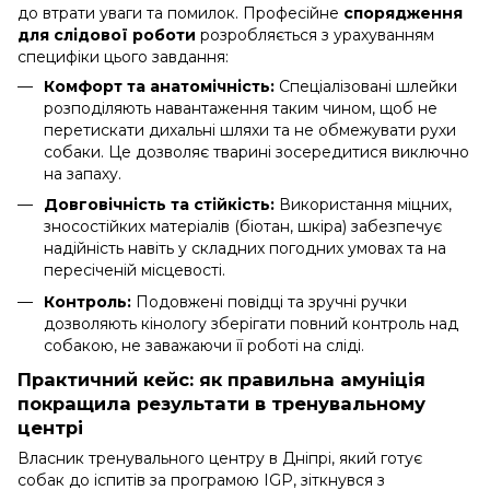
до втрати уваги та помилок. Професійне
спорядження
для слідової роботи
розробляється з урахуванням
специфіки цього завдання:
Комфорт та анатомічність:
Спеціалізовані шлейки
розподіляють навантаження таким чином, щоб не
перетискати дихальні шляхи та не обмежувати рухи
собаки. Це дозволяє тварині зосередитися виключно
на запаху.
Довговічність та стійкість:
Використання міцних,
зносостійких матеріалів (біотан, шкіра) забезпечує
надійність навіть у складних погодних умовах та на
пересіченій місцевості.
Контроль:
Подовжені повідці та зручні ручки
дозволяють кінологу зберігати повний контроль над
собакою, не заважаючи її роботі на сліді.
Практичний кейс: як правильна амуніція
покращила результати в тренувальному
центрі
Власник тренувального центру в Дніпрі, який готує
собак до іспитів за програмою IGP, зіткнувся з