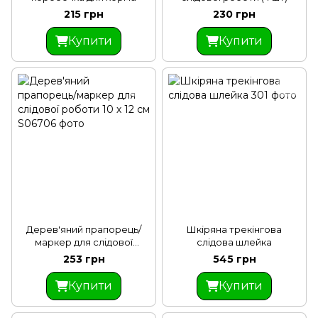
215 грн
230 грн
Купити
Купити
Дерев'яний прапорець/
Шкіряна трекінгова
маркер для слідової
слідова шлейка
роботи 10 х 12 см
253 грн
545 грн
Купити
Купити