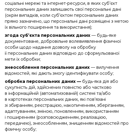
соціальні мережі та інтернет-ресурси, в яких суб’єкт
персональних даних залишають свої персональні дані
(окрім випадків, коли суб’єктом персональних даних
прямо зазначено, що персональні дані розміщені з метою
їх вільного поширення та використання);
згода суб’єкта персональних даних
— будь-яке
документоване, добровільне волевиявлення фізичної
особи щодо надання дозволу на обробку
її персональних даних відповідно до сформульованої
мети їх обробки;
знеособлення персональних даних
— вилучення
відомостей, які дають змогу ідентифікувати особу;
обробка персональних даних —
будь-яка дія або
сукупність дій, здійснених повністю або частково
в інформаційній (автоматизованій) системі та/або
в картотеках персональних даних, які пов’язані
зі збиранням, реєстрацією, накопиченням, зберіганням,
адаптуванням, зміною, поновленням, використанням
і поширенням (розповсюдженням, реалізацією,
передачею), знеособленням, знищенням відомостей про
фізичну особу;