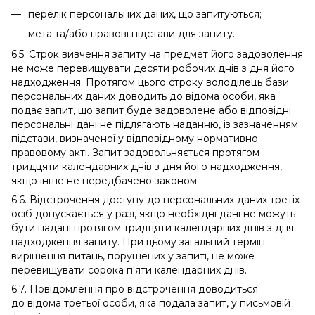
перелік персональних даних, що запитуються;
мета та/або правові підстави для запиту.
6.5. Строк вивчення запиту на предмет його задоволення
не може перевищувати десяти робочих днів з дня його
надходження. Протягом цього строку володілець бази
персональних даних доводить до відома особи, яка
подає запит, що запит буде задоволене або відповідні
персональні дані не підлягають наданню, із зазначенням
підстави, визначеної у відповідному нормативно-
правовому акті. Запит задовольняється протягом
тридцяти календарних днів з дня його надходження,
якщо інше не передбачено законом.
6.6. Відстрочення доступу до персональних даних третіх
осіб допускається у разі, якщо необхідні дані не можуть
бути надані протягом тридцяти календарних днів з дня
надходження запиту. При цьому загальний термін
вирішення питань, порушених у запиті, не може
перевищувати сорока п'яти календарних днів.
6.7. Повідомлення про відстрочення доводиться
до відома третьої особи, яка подала запит, у письмовій