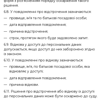
формі з роз'ясненням порядку оскарження такого
рішення.
6.8. У повідомленні про відстрочення зазначаються:
прізвище, ім'я та по батькові посадової особи;
дата відправлення повідомлення;
причина відстрочення;
строк, протягом якого буде задоволено запит.
6.9. Відмова у доступі до персональних даних
допускається, якщо доступ до них заборонено згідно
із законом.
6.10. У повідомленні про відмову зазначаються:
прізвище, ім'я, по батькові посадової особи, яка
відмовляє у доступі;
дата відправлення повідомлення;
причина відмови.
6.11. Рішення про відстрочення або відмову із доступі
до персональних даних може бути оскаржено до суду.