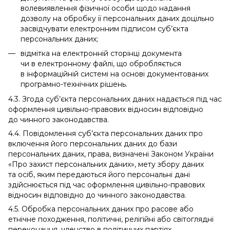
волевиявлення фізичної особи щодо надання
дозволу на обробку її персональних даних доцільно
засвідчувати електронним підписом суб’єкта
персональних даних;
відмітка на електронній сторінці документа
чи в електронному файлі, що обробляється
в інформаційній системі на основі документованих
програмно-технічних рішень.
4.3. Згода суб’єкта персональних даних надається під час
оформлення цивільно-правових відносин відповідно
до чинного законодавства.
4.4. Повідомлення суб’єкта персональних даних про
включення його персональних даних до бази
персональних даних, права, визначені Законом України
«Про захист персональних даних», мету збору даних
та осіб, яким передаються його персональні дані
здійснюється під час оформлення цивільно-правових
відносин відповідно до чинного законодавства.
4.5. Обробка персональних даних про расове або
етнічне походження, політичні, релігійні або світоглядні
переконання, членство в політичних партіях