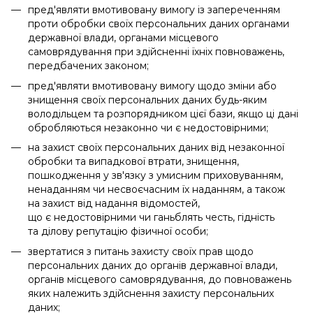
пред'являти вмотивовану вимогу із запереченням
проти обробки своїх персональних даних органами
державної влади, органами місцевого
самоврядування при здійсненні їхніх повноважень,
передбачених законом;
пред'являти вмотивовану вимогу щодо зміни або
знищення своїх персональних даних будь-яким
володільцем та розпорядником цієї бази, якщо ці дані
обробляються незаконно чи є недостовірними;
на захист своїх персональних даних від незаконної
обробки та випадкової втрати, знищення,
пошкодження у зв'язку з умисним приховуванням,
ненаданням чи несвоєчасним їх наданням, а також
на захист від надання відомостей,
що є недостовірними чи ганьблять честь, гідність
та ділову репутацію фізичної особи;
звертатися з питань захисту своїх прав щодо
персональних даних до органів державної влади,
органів місцевого самоврядування, до повноважень
яких належить здійснення захисту персональних
даних;