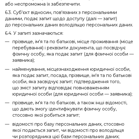
або неспроможна їх забезпечити.
6.3. Суб'єкт відносин, пов'язаних з персональними
даними, подає запит щодо доступу (далі — запит)
до персональних даних володільцю персональних даних.
6.4. У запиті зазначаються:
прізвище, ім'я та по батькові, місце проживання (місце
перебування) і реквізити документа, що посвідчує
фізичну особу, яка подає запит (для фізичної особи —
заявника);
найменування, місцезнаходження юридичної особи,
яка подає запит, посада, прізвище, ім'я та по батькові
особи, яка засвідчує запит; підтвердження того,
що зміст запиту відповідає повноваженням
юридичної особи (для юридичної особи — заявника);
прізвище, ім'я та по батькові, а також інші відомості,
що дають змогу ідентифікувати фізичну особу,
стосовно якої робиться запит;
відомості про базу персональних даних, стосовно
якої подається запит, чи відомості про володільця
чи розпорядника цієї бази персональних даних;