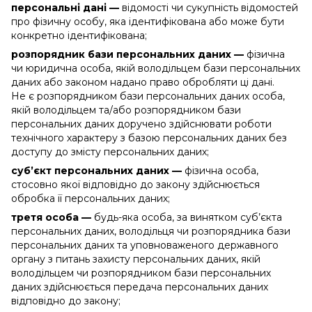
персональні дані —
відомості чи сукупність відомостей
про фізичну особу, яка ідентифікована або може бути
конкретно ідентифікована;
розпорядник бази персональних даних —
фізична
чи юридична особа, якій володільцем бази персональних
даних або законом надано право обробляти ці дані.
Не є розпорядником бази персональних даних особа,
якій володільцем та/або розпорядником бази
персональних даних доручено здійснювати роботи
технічного характеру з базою персональних даних без
доступу до змісту персональних даних;
суб’єкт персональних даних —
фізична особа,
стосовно якої відповідно до закону здійснюється
обробка її персональних даних;
третя особа —
будь-яка особа, за винятком суб’єкта
персональних даних, володільця чи розпорядника бази
персональних даних та уповноваженого державного
органу з питань захисту персональних даних, якій
володільцем чи розпорядником бази персональних
даних здійснюється передача персональних даних
відповідно до закону;