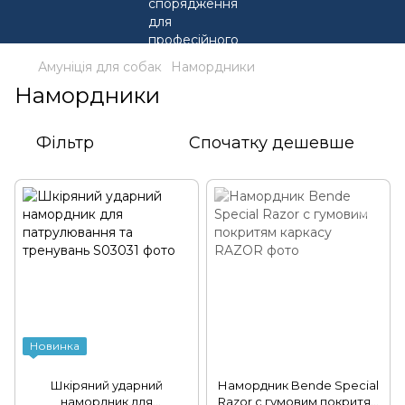
Амуніція для собак
Намордники
Намордники
Фільтр
Спочатку дешевше
Новинка
Шкіряний ударний
Намордник Bende Special
намордник для
Razor с гумовим покритям