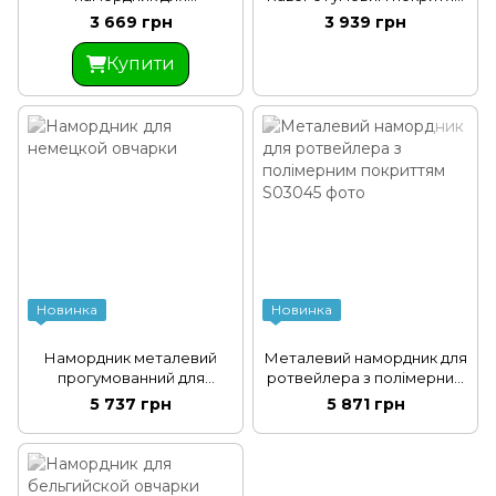
патрулювання та
каркасу
3 669 грн
3 939 грн
тренувань
Купити
Новинка
Новинка
Намордник металевий
Металевий намордник для
прогумованний для
ротвейлера з полімерним
німецької вівчарки
покриттям
5 737 грн
5 871 грн