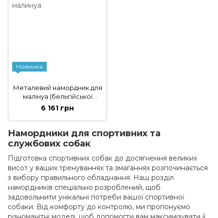
Новинка
Металевий намордник для
малінуа (бельгійської
вівчарки) з гумовим
6 161 грн
покриттям
Намордники для спортивних та
службових собак
Підготовка спортивних собак до досягнення великих
висот у ваших тренуваннях та змаганнях розпочинається
з вибору правильного обладнання. Наш розділ
намордників спеціально розроблений, щоб
задовольнити унікальні потреби вашої спортивної
собаки. Від комфорту до контролю, ми пропонуємо
різноманітні моделі, щоб допомогти вам максимізувати її