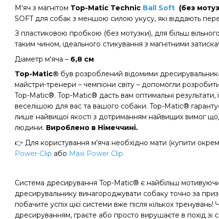
М'яч з магнітом
Top-Matic Technic
Ball Soft
(без моту
SOFT для собак з меншою силою укусу, які віддають пере
З пластиковою пробкою (без мотузки), для більш вільного 
таким чином, ідеального стикування з магнітними затиска
Діаметр м'яча –
6,8 см
Top-Matic®
був розроблений відомими дресирувальникам
майстри-тренери – чемпіони світу – допомогли розробит
Top-Matic®. Top-Matic® дасть вам оптимальні результати, 
веселішою для вас та вашого собаки. Top-Matic® гаранту
лише найвищої якості з дотриманням найвищих вимог що
людини.
Вироблено в Німеччині.
👉 Для користування м'яча необхідно мати (купити окрем
Power-Clip
або
Maxi Power Clip
Система дресирування Top-Matic® є найбільш мотивуючи
дресирувальнику винагороджувати собаку точно за призн
побачите успіх цієї системи вже після кількох тренувань
дресируванням, граєте або просто вирушаєте в похід зі 