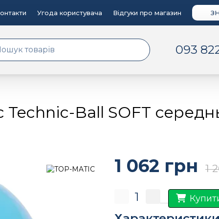
онтакти
Угода користувача
Відгуки про магазин
З
093 82
c Technic-Ball SOFT середн
1 062 грн
1 
Купит
Характеристик