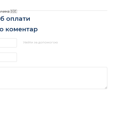
ччина 🇩🇪
іб оплати
бо коментар
Увійти за допомогою