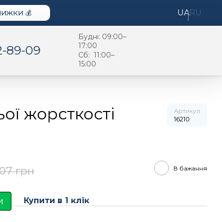
UA
RU
НИЖКИ 💰
Будні: 09:00–
17:00
2-89-09
Cб: 11:00–
15:00
ьої жорсткості
Артикул
16210
В бажання
207 грн
и
Купити в 1 клiк
и