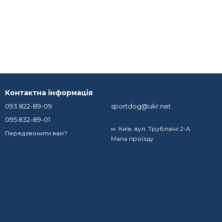
Контактна інформація
093 822-89-09
sportdog@ukr.net
095 832-89-01
м. Київ, вул. Трублаїнi 2-А
Передзвонити вам?
Мапа проїзду