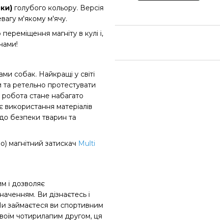
зки)
голубого
кольору. Версія
вагу м'якому м'ячу.
переміщення магніту в кулі і,
чами!
и собак. Найкращі у світі
и та ретельно протестувати
і робота стане набагато
є використання матеріалів
до безпеки тварин та
о) магнітний затискач
Multi
м і дозволяє
аченням. Ви дізнаєтесь і
! Чи займаєтеся ви спортивним
своїм чотирилапим другом, ця