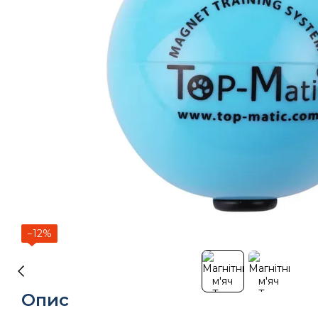
−12%
Опис