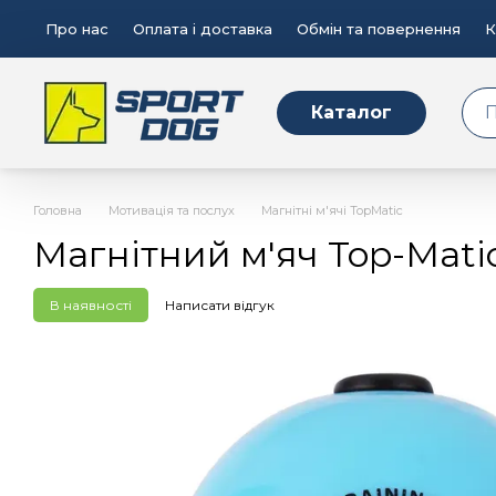
Перейти до основного контенту
Про нас
Оплата і доставка
Обмін та повернення
К
Каталог
Головна
Мотивація та послух
Магнітні м'ячі TopMatic
Магнітний м'яч Top-Mati
В наявності
Написати відгук