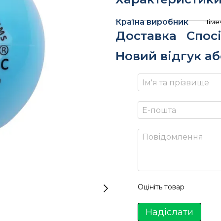
Країна виробник
Німе
Доставка
Спос
Новий відгук а
Оцініть товар
Надіслати