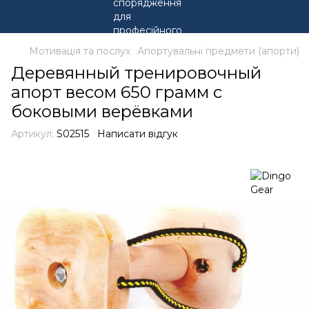
Мотивація та послух
Апортувальні предмети (апорти)
Деревянный тренировочный
апорт весом 650 грамм с
боковыми верёвками
Артикул:
S02515
Написати відгук