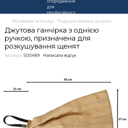
Мотивація та послух
Подушки, валики, кусалки
Джутова ганчірка з однією
ручкою, призначена для
розкушування щенят
Артикул:
S00489
Написати відгук