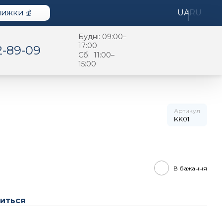
UA
RU
НИЖКИ 💰
Будні: 09:00–
17:00
2-89-09
Cб: 11:00–
15:00
Артикул
KK01
В бажання
виться
и