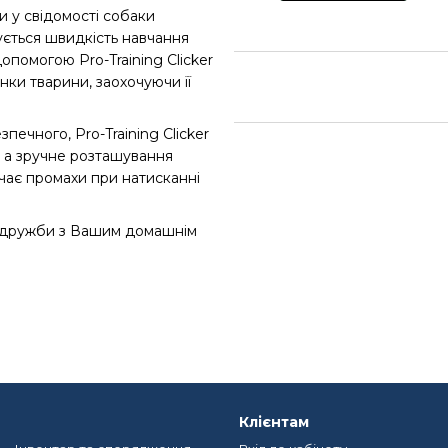
ти у свідомості собаки
ується швидкість навчання
опомогою Pro-Training Clicker
ки тварини, заохочуючи її
печного, Pro-Training Clicker
, а зручне розташування
чає промахи при натисканні
ння дружби з Вашим домашнім
Клієнтам