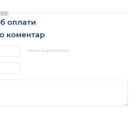
🇺🇸
іб оплати
бо коментар
Увійти за допомогою