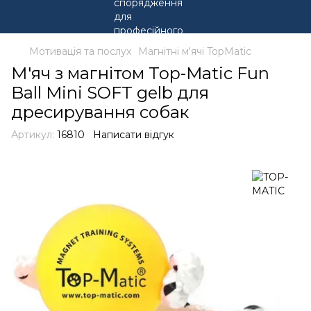
Мотивація та послух
Магнітні м'ячі TopMatic
М'яч з магнітом Top-Matic Fun
Ball Mini SOFT gelb для
дресирування собак
Артикул:
16810
Написати відгук