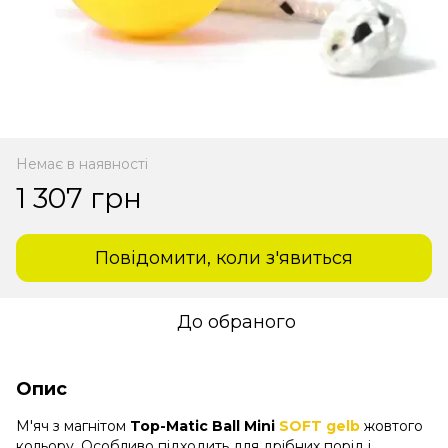
Немає в наявності
1 307 грн
Повідомити, коли з'явиться
До обраного
Опис
М'яч з магнітом
Top-Matic Ball Mini
SOFT gelb
жовтого
кольору. Особливо підходить для дрібних порід і