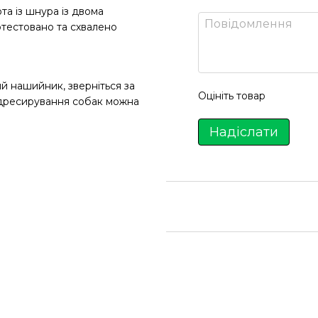
а із шнура із двома
тестовано та схвалено
 нашийник, зверніться за
Оцініть товар
дресирування собак можна
Надіслати