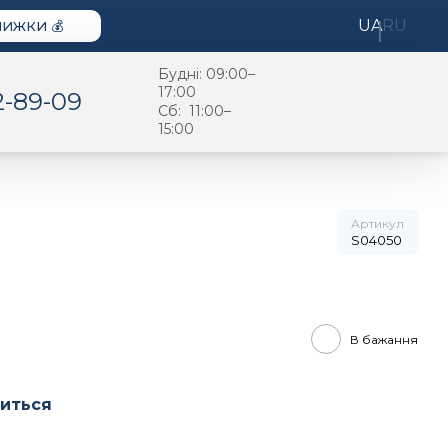
UA
RU
НИЖКИ 💰
Будні: 09:00–
17:00
2-89-09
Cб: 11:00–
15:00
Артикул
S04050
В бажання
виться