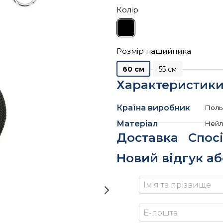
Колір
Розмір нашийника
60 см
55 см
Характеристик
Країна виробник
Поль
Матеріал
Нейл
Доставка
Спос
Новий відгук а