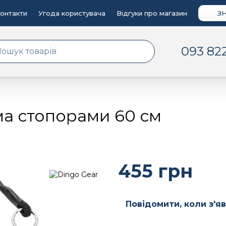
онтакти
Угода користувача
Відгуки про магазин
З
093 82
а стопорами 60 см
455 грн
Повідомити, коли з'я