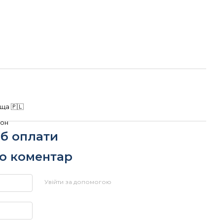
и
ща 🇵🇱
он
іб оплати
бо коментар
Увійти за допомогою