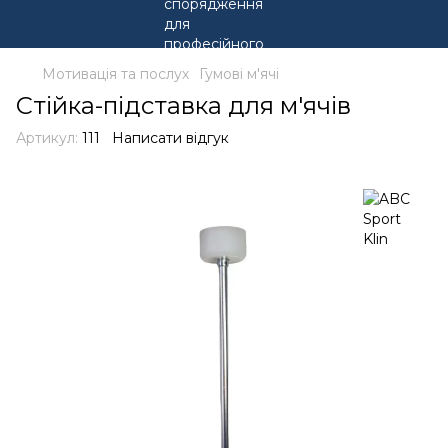
Мотивація та послух
Гумові м'ячі
Стійка-підставка для м'ячів
Артикул:
111
Написати відгук